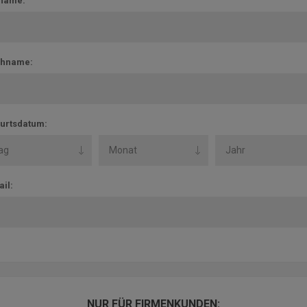
name:
hname:
urtsdatum:
il:
NUR FÜR FIRMENKUNDEN: