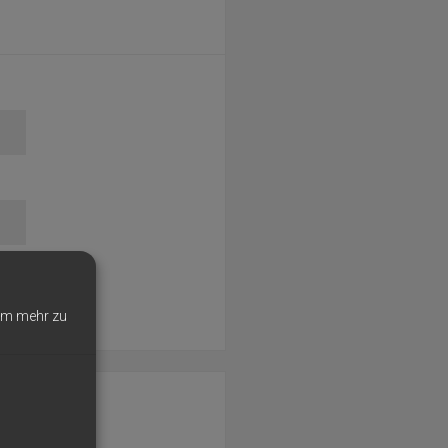
)
nd
m mehr zu