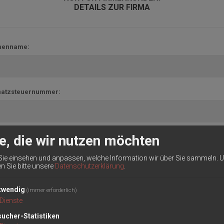
DETAILS ZUR FIRMA
menname:
atzsteuernummer:
n Sie die Umsatzsteuernummer inkl. des Ländercodes ein (z.B. DE123456789
e, die wir nutzen möchten
r Sie steuerfrei einkaufen können, wird Ihre Umsatzsteuernummer überprüft u
geschaltet.
Dies kann bis max. 2 Werktage dauern!
Sie einsehen und anpassen, welche Information wir über Sie sammeln.
U
en Sie bitte unsere
Datenschutzerklärung
.
twendig
(immer erforderlich)
Dienste
OPTIONEN
ucher-Statistiken