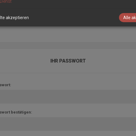
Dienst
unseren Newsletter registrieren:
te akzeptieren
Alle a
Newsletter
IHR PASSWORT
swort:
swort bestätigen: