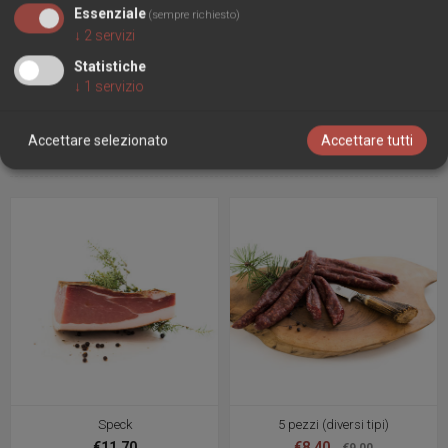
Essenziale
(sempre richiesto)
coriandolo
↓
2
servizi
foglie di alloro
Statistiche
↓
1
servizio
HANNO ACQUISTATO ANCHE
Accettare selezionato
Accettare tutti
Speck
5 pezzi (diversi tipi)
€11,70
€8,40
€9,00