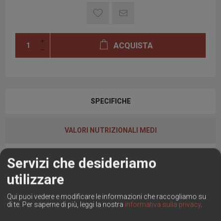
ACQUISTA
SPECIFICHE
VALORI NUTRIZIONALI MEDI
Servizi che desideriamo
Ingredienti:
utilizzare
carne suina
sale marino
Qui puoi vedere e modificare le informazioni che raccogliamo su
di te.
Per saperne di più, leggi la nostra
informativa sulla privacy
.
spezie
destrosio