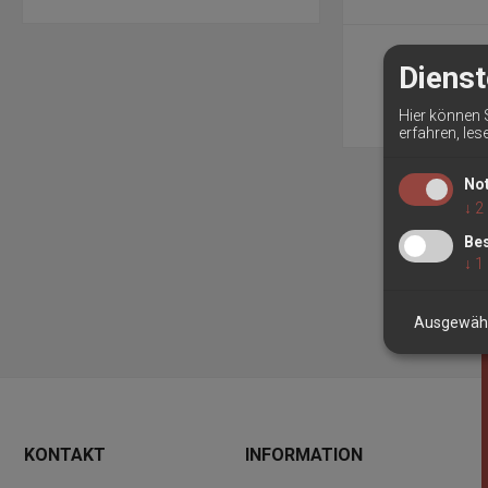
Dienst
Hier können 
erfahren, les
No
↓
2
Bes
↓
1
Ausgewähl
KONTAKT
INFORMATION