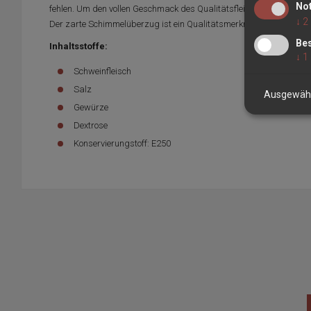
No
fehlen. Um den vollen Geschmack des Qualitätsfleisches zu wahren 
↓
2
Der zarte Schimmelüberzug ist ein Qualitätsmerkmal und ist ein B
Bes
Inhaltsstoffe:
↓
1
Schweinfleisch
Salz
Ausgewähl
Gewürze
Dextrose
Konservierungstoff: E250