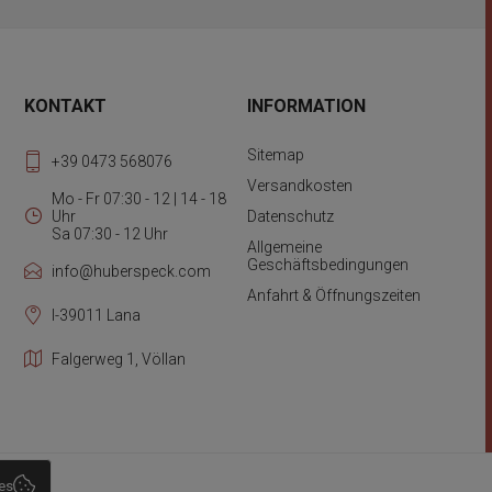
KONTAKT
INFORMATION
Sitemap
+39 0473 568076
Versandkosten
Mo - Fr 07:30 - 12 | 14 - 18
Uhr
Datenschutz
Sa 07:30 - 12 Uhr
Allgemeine
Geschäftsbedingungen
info@huberspeck.com
Anfahrt & Öffnungszeiten
I-39011 Lana
Falgerweg 1, Völlan
es