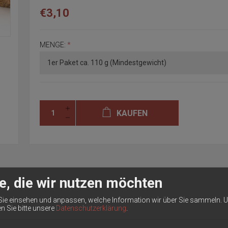
€3,10
MENGE:
*
KAUFEN
e, die wir nutzen möchten
NÄHRWERTANGABEN
Sie einsehen und anpassen, welche Information wir über Sie sammeln.
U
en Sie bitte unsere
Datenschutzerklärung
.
erkörner etwas würziger. Einfach hervorragend im Geschmack und sollte auf keine